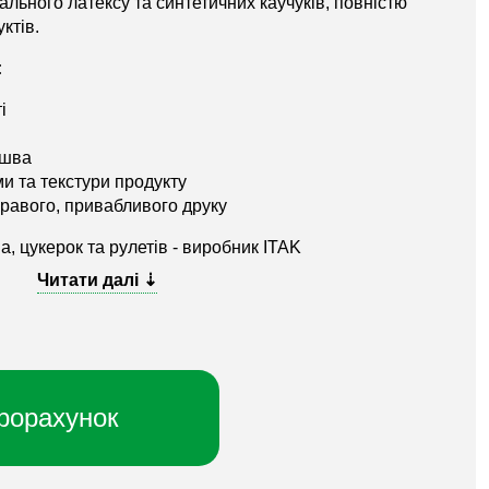
ального латексу та синтетичних каучуків, повністю
ктів.
:
і
 шва
и та текстури продукту
равого, привабливого друку
, цукерок та рулетів - виробник ITAK
рорахунок