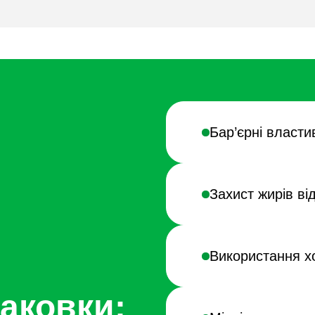
Бар’єрні властив
Захист жирів ві
Використання х
аковки: