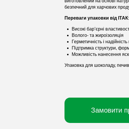
виготовлений на основі натур
безпечний для харчових проду
Переваги упаковки від ІТАК
Високі бар’єрні властивост
Волого- та жироізоляція
Герметичність і надійність
Підтримка структури, форм
Можливість нанесення яск
Упаковка для шоколаду, печива
Замовити п