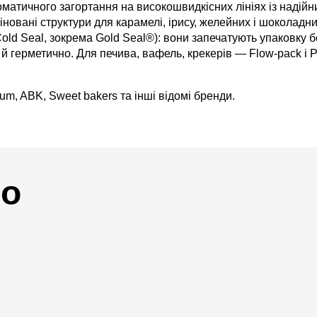
матичного загортання на високошвидкісних лініях із надійн
аміновані структури для карамелі, ірису, желейних і шоколад
ld Seal, зокрема Gold Seal®): вони запечатують упаковку б
й герметично. Для печива, вафель, крекерів — Flow-pack і P
um, ABK, Sweet bakers та інші відомі бренди.
іо