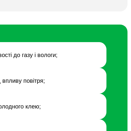
ості до газу і вологи;
д впливу повітря;
олодного клею;