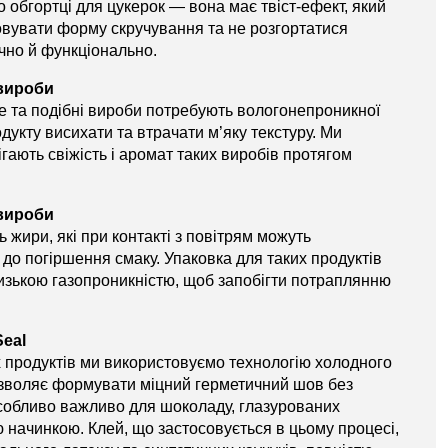
 обгортці для цукерок — вона має твіст-ефект, який
овувати форму скручування та не розгортатися
ично й функціонально.
 вироби
ле та подібні вироби потребують вологонепроникної
дукту висихати та втрачати м’яку текстуру. Ми
гають свіжість і аромат таких виробів протягом
 вироби
ь жири, які при контакті з повітрям можуть
до погіршення смаку. Упаковка для таких продуктів
низькою газопроникністю, щоб запобігти потраплянню
eal
 продуктів ми використовуємо технологію холодного
озволяє формувати міцний герметичний шов без
особливо важливо для шоколаду, глазурованих
ю начинкою. Клей, що застосовується в цьому процесі,