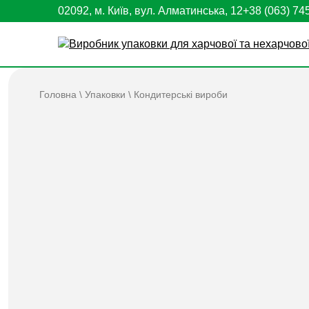
02092, м. Київ, вул. Алматинська, 12
+38 (063) 74
Головна
\
Упаковки
\
Кондитерські вироби