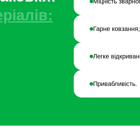
Міцність зварно
ріалів:
Гарне ковзання;
Легке відкриван
Привабливість.