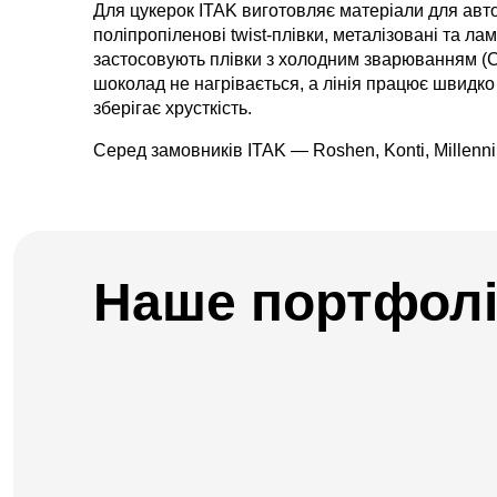
Для цукерок ITAK виготовляє матеріали для авто
поліпропіленові twist-плівки, металізовані та л
застосовують плівки з холодним зварюванням (Co
шоколад не нагрівається, а лінія працює швидко 
зберігає хрусткість.
Серед замовників ITAK — Roshen, Konti, Millenni
Наше портфол