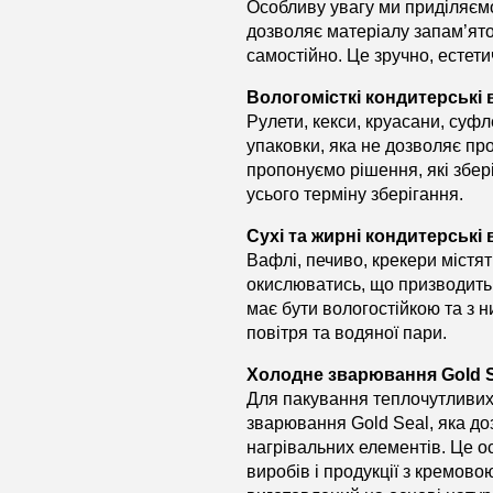
Особливу увагу ми приділяємо
дозволяє матеріалу запам’ят
самостійно. Це зручно, естет
Вологомісткі кондитерські
Рулети, кекси, круасани, суф
упаковки, яка не дозволяє про
пропонуємо рішення, які збері
усього терміну зберігання.
Сухі та жирні кондитерські
Вафлі, печиво, крекери містят
окислюватись, що призводить 
має бути вологостійкою та з 
повітря та водяної пари.
Холодне зварювання Gold S
Для пакування теплочутливих
зварювання Gold Seal, яка д
нагрівальних елементів. Це 
виробів і продукції з кремово