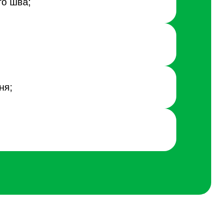
го шва;
ня;