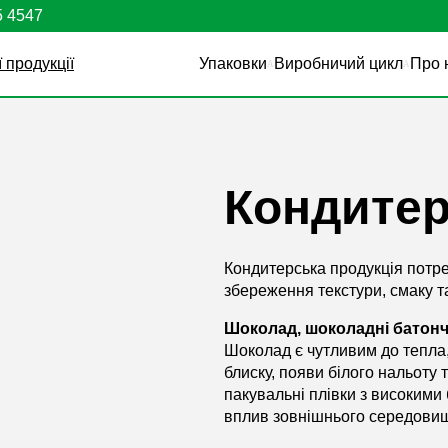
5 4547
Упаковки
Виробничий цикл
Про 
Кондитер
Кондитерська продукція потре
збереження текстури, смаку т
Шоколад, шоколадні батонч
Шоколад є чутливим до тепла,
блиску, появи білого нальоту 
пакувальні плівки з високим
вплив зовнішнього середови