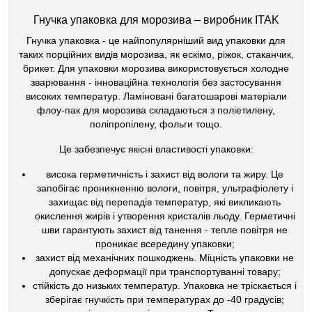
Гнучка упаковка для морозива – виробник ITAK
Гнучка упаковка - це найпопулярніший вид упаковки для
таких порційних видів морозива, як ескімо, ріжок, стаканчик,
брикет. Для упаковки морозива використовується холодне
зварювання - інноваційна технологія без застосування
високих температур. Ламіновані багатошарові матеріали
флоу-пак для морозива складаються з поліетилену,
поліпропілену, фольги тощо.
Це забезпечує якісні властивості упаковки:
висока герметичність і захист від вологи та жиру. Це
запобігає проникненню вологи, повітря, ультрафіолету і
захищає від перепадів температур, які викликають
окислення жирів і утворення кристалів льоду. Герметичні
шви гарантують захист від танення - тепле повітря не
проникає всередину упаковки;
захист від механічних пошкоджень. Міцність упаковки не
допускає деформації при транспортуванні товару;
стійкість до низьких температур. Упаковка не тріскається і
зберігає гнучкість при температурах до -40 градусів;