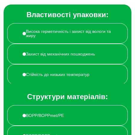
Властивості упаковки:
Висока герметичність і захист від вологи та
жиру
Захист від механічних пошкоджень
Стійкість до низьких температур
Можливість високоякісного друку
Структури матеріалів:
Сумісність з автоматичними лініями
BOPP/BOPPmet/PE
фасування