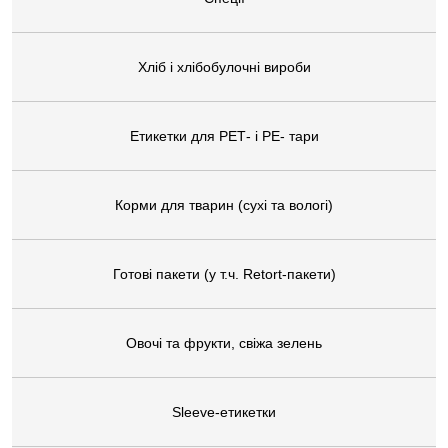
Хліб і хлібобулочні вироби
Етикетки для РЕТ- і РЕ- тари
Корми для тварин (сухі та вологі)
Готові пакети (у т.ч. Retort-пакети)
Овочі та фрукти, свіжа зелень
Sleeve-етикетки