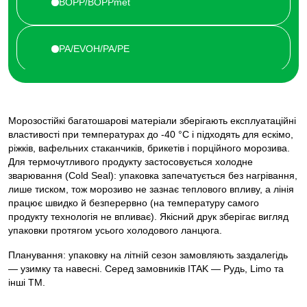
Збереження запаху
BOPP/BOPPmet
Привабливість
PA/EVOH/PA/PE
PET/PE
Морозостійкі багатошарові матеріали зберігають експлуатаційні
властивості при температурах до -40 °C і підходять для ескімо,
BOPP/BOPP
ріжків, вафельних стаканчиків, брикетів і порційного морозива.
Для термочутливого продукту застосовується холодне
зварювання (Cold Seal): упаковка запечатується без нагрівання,
PET/PETmet/PE
лише тиском, тож морозиво не зазнає теплового впливу, а лінія
працює швидко й безперервно (на температуру самого
продукту технологія не впливає). Якісний друк зберігає вигляд
упаковки протягом усього холодового ланцюга.
BOPP/PE
Планування: упаковку на літній сезон замовляють заздалегідь
— узимку та навесні. Серед замовників ITAK — Рудь, Limo та
PE плівка: прозора, біла.
інші ТМ.