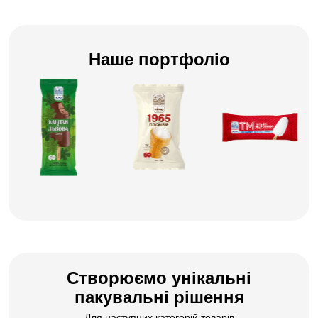
BOPP плівка: прозора, перламутрова,
матова, біла.
Наше портфоліо
PET плівка: прозора, матова.
Створюємо унікальні
пакувальні рішення
Для наступних категорій товарів